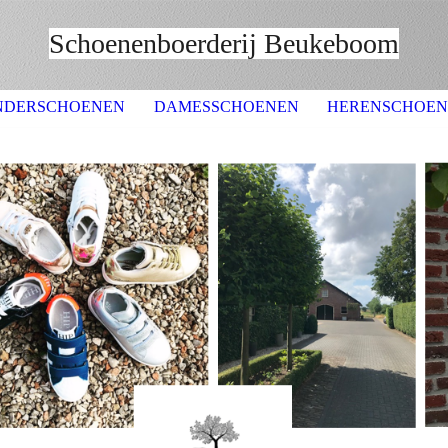
Schoenenboerderij Beu
keboom
NDERSCHOENEN
DAMESSCHOENEN
HERENSCHOE