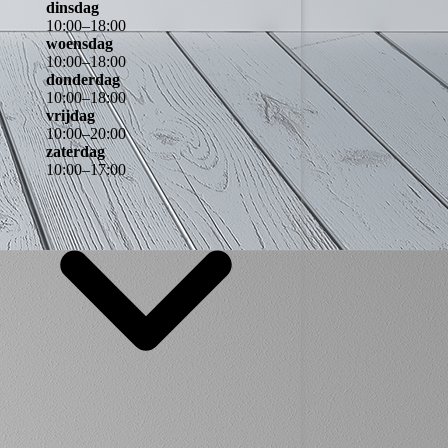
dinsdag
10
:
00
–
18
:
00
woensdag
10
:
00
–
18
:
00
donderdag
10
:
00
–
18
:
00
vrijdag
10
:
00
–
20
:
00
zaterdag
10
:
00
–
17
:
00